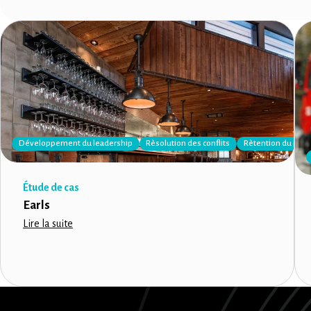
Développement du leadership
Rèsolution des conflits
Rètention du per
Étude de cas
Earls
Lire la suite