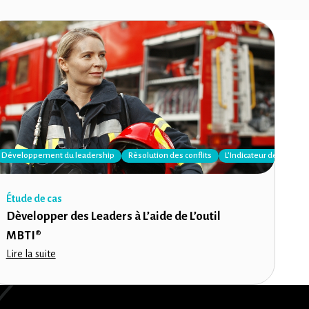
sonnel
Méthode Thomas-Kilmann en Situation de Conflit
Développement du leadership
Rèsolution des conflits
L’Indicateur de Types
Étude de cas
Dèvelopper des Leaders à L’aide de L’outil
MBTI®
Lire la suite