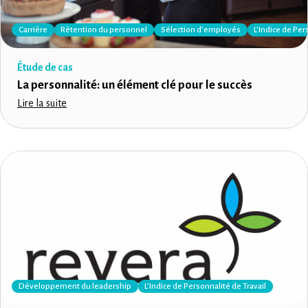
Carrière
Rètention du personnel
Sélection d’employés
L’Indice de Per
Étude de cas
La personnalité: un élément clé pour le succès
Lire la suite
Développement du leadership
L’Indice de Personnalité de Travail