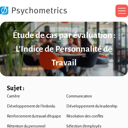
Me
pri
Étude de cas par évaluation :
L’Indice de Personnalité de
Travail
Sujet :
Carrière
Communication
Développement de l'Individu
Développement du leadership
Renforcement du travail d’èquipe
Rèsolution des conflits
Rètention du personnel
Sélection d’employés