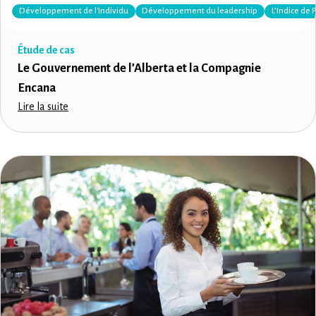
Développement de l'Individu
Développement du leadership
L’Indice de 
Étude de cas
Le Gouvernement de l’Alberta et la Compagnie
Encana
Lire la suite