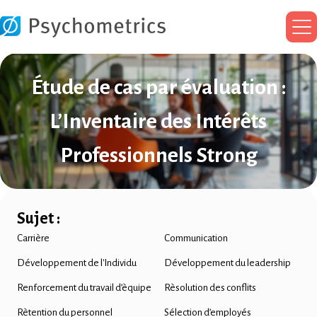
Me
pri
Étude de cas par évaluation :
L’Inventaire des Intérêts
Professionnels Strong
Sujet :
Carrière
Communication
Développement de l'Individu
Développement du leadership
Renforcement du travail d’èquipe
Rèsolution des conflits
Rètention du personnel
Sélection d’employés