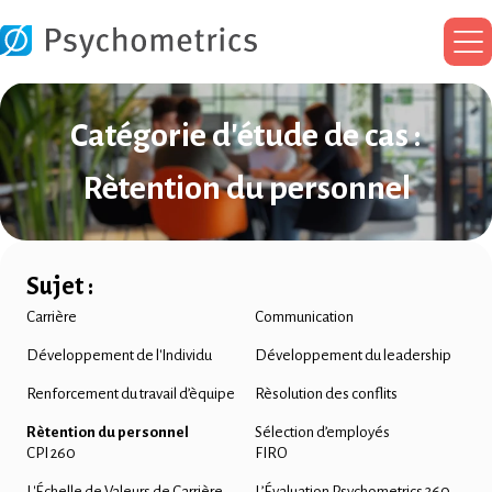
Me
pri
Catégorie d'étude de cas :
Rètention du personnel
Sujet :
Carrière
Communication
Développement de l'Individu
Développement du leadership
Renforcement du travail d’èquipe
Rèsolution des conflits
Rètention du personnel
Sélection d’employés
CPI 260
FIRO
L'Échelle de Valeurs de Carrière
L’Évaluation Psychometrics 360