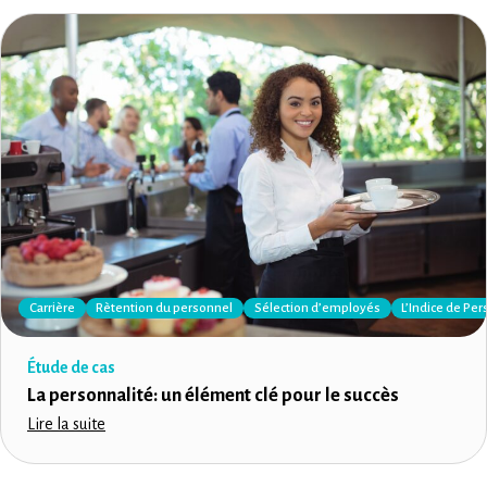
Carrière
Rètention du personnel
Sélection d’employés
L’Indice de Per
Étude de cas
La personnalité: un élément clé pour le succès
Lire la suite