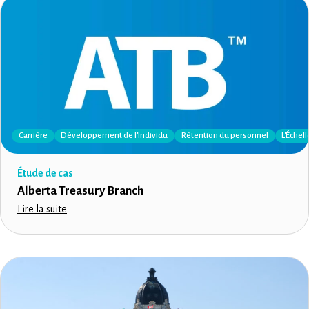
Carrière
Développement de l'Individu
Rètention du personnel
L'Échel
Étude de cas
Alberta Treasury Branch
Lire la suite