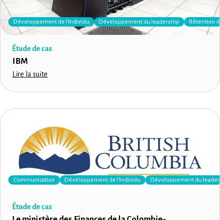
Développement de l'Individu
Développement du leadership
Rètention d
Étude de cas
IBM
Lire la suite
Communication
Développement de l'Individu
Développement du leader
Étude de cas
Le ministère des Finances de la Colombie-