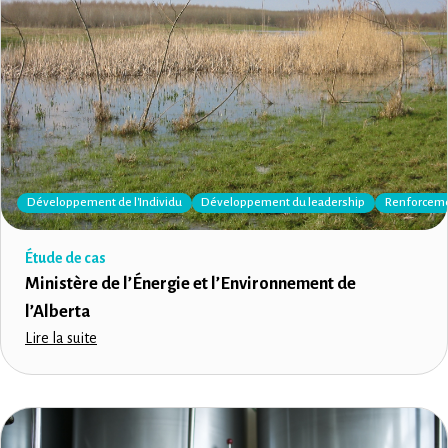
Développement de l'Individu
Développement du leadership
Renforcemen
Étude de cas
Ministère de l’Énergie et l’Environnement de
l’Alberta
Lire la suite