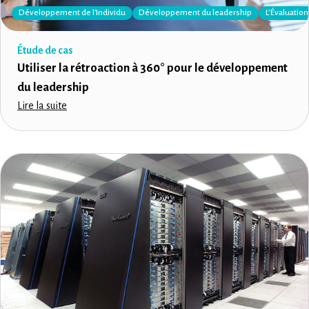
Développement de l'Individu
Développement du leadership
L’Évaluatio
Étude de cas
Utiliser la rétroaction à 360° pour le développement
du leadership
Lire la suite