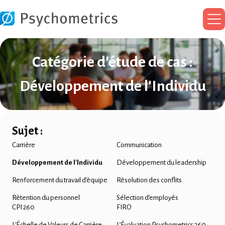
Me
pri
Catégorie d'étude de cas :
Développement de l'Individu
Sujet :
Carrière
Communication
Développement de l'Individu
Développement du leadership
Renforcement du travail d’èquipe
Rèsolution des conflits
Rètention du personnel
Sélection d’employés
CPI 260
FIRO
L'Échelle de Valeurs de Carrière
L’Évaluation Psychometrics 360