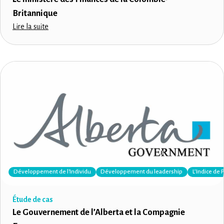
Britannique
Lire la suite
Développement de l'Individu
Développement du leadership
L’Indice de 
Étude de cas
Le Gouvernement de l’Alberta et la Compagnie