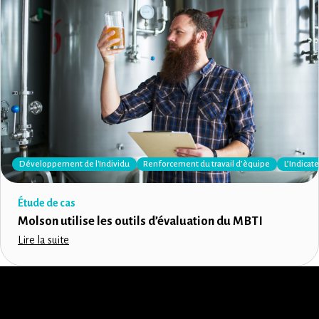
Développement de l'Individu
Renforcement du travail d’èquipe
L’Indica
Étude de cas
Molson utilise les outils d’évaluation du MBTI
Lire la suite
LinkedIn
Instagram
Facebook
X