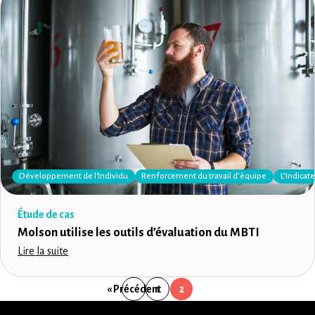
Développement de l'Individu
Renforcement du travail d’èquipe
L’Indica
Étude de cas
Molson utilise les outils d’évaluation du MBTI
Lire la suite
« Précédent
1
2