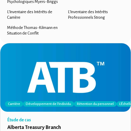
Psychologiques Myers-Briggs
L’Inventaire des Intérêts de
L’Inventaire des Intérêts
Carrière
Professionnels Strong
Méthode Thomas-Kilmann en
Situation de Conflit
Carrière
Développement de l'Individu
Rètention du personnel
L'Échel
Étude de cas
Alberta Treasury Branch