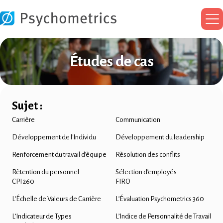
Me
pri
Études de cas
Sujet :
Carrière
Communication
Développement de l'Individu
Développement du leadership
Renforcement du travail d’èquipe
Rèsolution des conflits
Rètention du personnel
Sélection d’employés
CPI 260
FIRO
L'Échelle de Valeurs de Carrière
L’Évaluation Psychometrics 360
L’Indicateur de Types
L’Indice de Personnalité de Travail